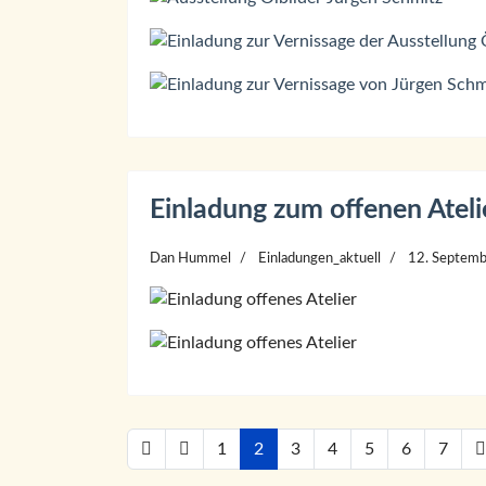
Einladung zum offenen Ateli
Dan Hummel
Einladungen_aktuell
12. Septem
1
2
3
4
5
6
7