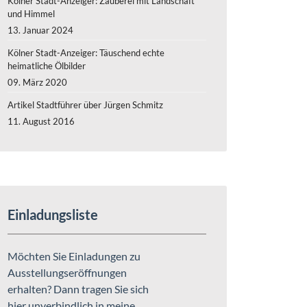
Kölner Stadt-Anzeiger: Zauberei mit Landschaft
und Himmel
13. Januar 2024
Kölner Stadt-Anzeiger: Täuschend echte
heimatliche Ölbilder
09. März 2020
Artikel Stadtführer über Jürgen Schmitz
11. August 2016
Einladungsliste
Möchten Sie Einladungen zu
rtikel aus I-Mag über Jürgen Schmitz
Ausstellungseröffnungen
erhalten? Dann tragen Sie sich
hier unverbindlich in meine